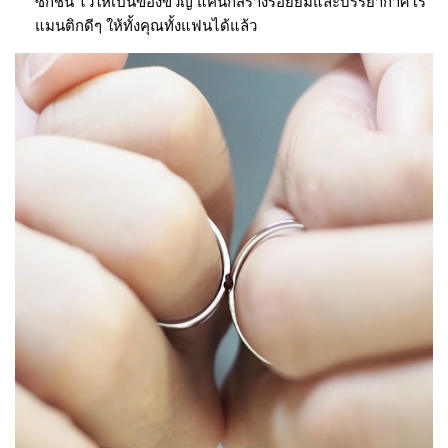
ซักชิ้น ไว้ให้เป็นของขวัญ แค่นี้ก็สร้างรอยยิ้มและบรรยากาศโร
แมนติกดีๆ ให้ทั้งคุณทั้งแฟนได้แล้ว