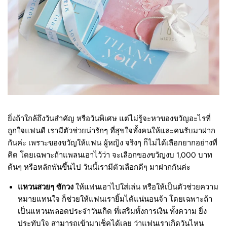
ยิ่งถ้าใกล้ถึงวันสำคัญ หรือวันพิเศษ แต่ไม่รู้จะหาของขวัญอะไรที่
ถูกใจแฟนดี เรามีตัวช่วยน่ารักๆ ที่สุขใจทั้งคนให้และคนรับมาฝาก
กันค่ะ เพราะของขวัญให้แฟน ผู้หญิง จริงๆ ก็ไม่ได้เลือกยากอย่างที่
คิด โดยเฉพาะถ้าแพลนเอาไว้ว่า จะเลือกของขวัญงบ 1,
000 บาท
ต้นๆ หรือหลักพันขึ้นไป วันนี้เรามีตัวเลือกดีๆ มาฝากกันค่ะ
แหวนสวยๆ ซักวง
ให้แฟนเอาไปใส่เล่น หรือให้เป็นตัวช่วยความ
หมายแทนใจ ก็ช่วยให้แฟนเรายิ้มได้แน่นอนจ้า โดยเฉพาะถ้า
เป็นแหวนพลอดประจำวันเกิด ที่เสริมทั้งการเงิน ทั้งความ ยิ่ง
ประทับใจ สามารถเข้ามาเช็คได้เลย ว่าแฟนเราเกิดวันไหน