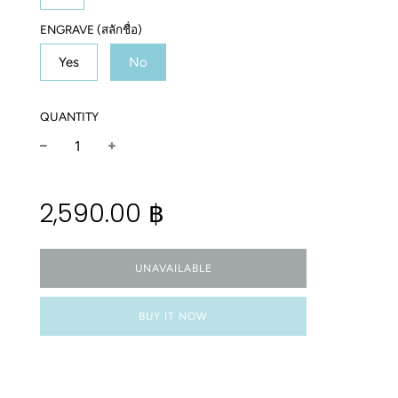
ENGRAVE (สลักชื่อ)
Yes
No
QUANTITY
−
+
Regular
2,590.00 ฿
price
UNAVAILABLE
BUY IT NOW