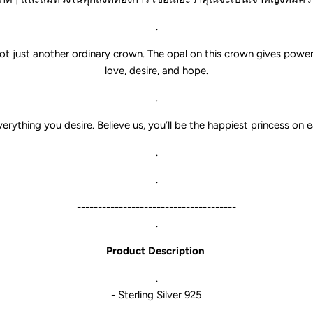
.
’s not just another ordinary crown. The opal on this crown gives po
love, desire, and hope.
.
verything you desire. Believe us, you’ll be the happiest princess o
.
.
--------------------------------------
.
Product Description
.
- Sterling Silver 925