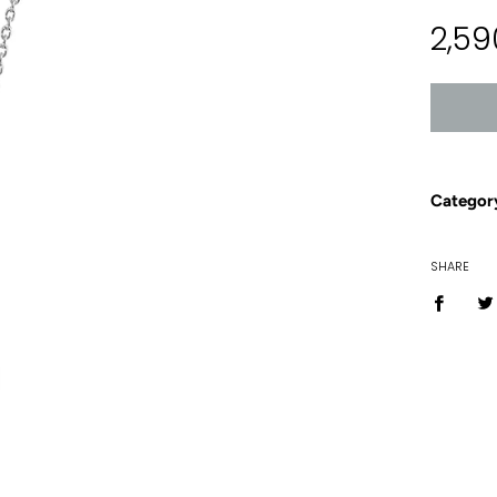
Regular
2,59
price
Categor
SHARE