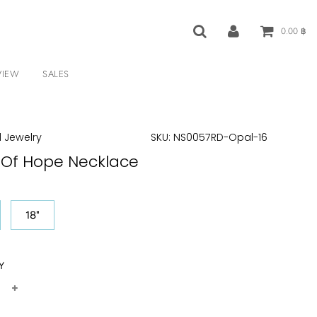
0.00 ฿
VIEW
SALES
 Jewelry
SKU:
NS0057RD-Opal-16
 Of Hope Necklace
18"
Y
+