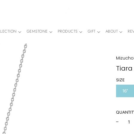
LECTION
GEMSTONE
PRODUCTS
GIFT
ABOUT
RE
Mizuchol
Tiara
SIZE
16"
QUANTIT
−