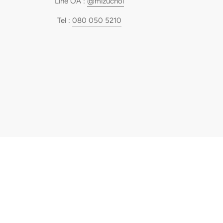
Line OA :
@mizuchol
Tel :
080 050 5210