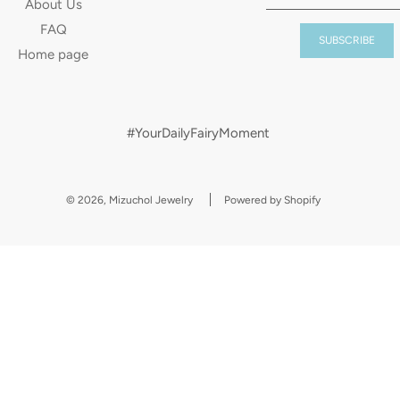
About Us
FAQ
Home page
#YourDailyFairyMoment
© 2026, Mizuchol Jewelry
Powered by Shopify