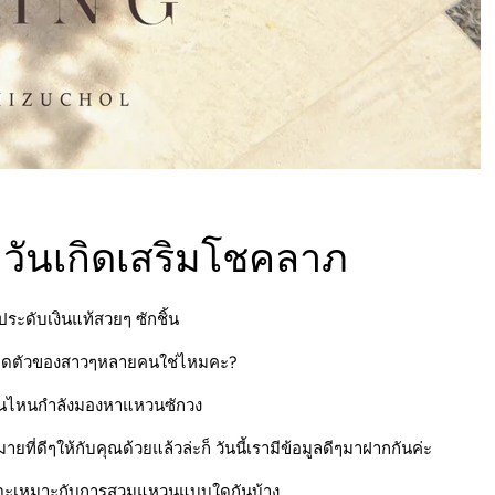
วันเกิดเสริมโชคลาภ
งประดับเงินแท้สวยๆ ซักชิ้น
้ติดตัวของสาวๆหลายคนใช่ไหมคะ?
คนไหนกำลังมองหาแหวนซักวง
ที่ดีๆให้กับคุณด้วยแล้วล่ะก็ วันนี้เรามีข้อมูลดีๆมาฝากกันค่ะ
ไหนจะเหมาะกับการสวมแหวนแบบใดกันบ้าง