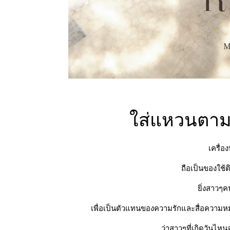
ใส่แหวนตาม
เครื่อ
ถือเป็นของใช
ยิ่งสาวๆ
เพื่อเป็นตัวแทนของความรักและสื่อความหมาย
ว่าสาวๆที่เกิดวัน