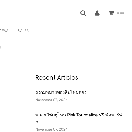
0.00 ฿
VIEW
SALES
!
Recent Articles
ความหมายของหินไหมทอง
November 07, 2024
พลอยสีชมพูไหน Pink Tourmaline VS พัดพารัช
ชา
November 07, 2024