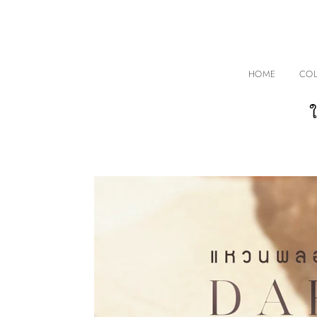
HOME
COL