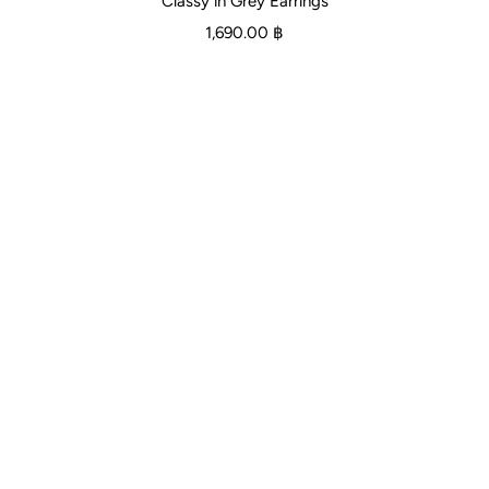
Classy in Grey Earrings
1,690.00 ฿
Contact
Facebook :
Inbox Our Team
Line OA :
@mizuchol
Tel :
080 050 5210
Links
Search
About Us