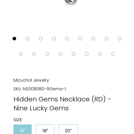
Mizuchol Jewelry
SKU:
NS0080RD-9Gems-1
Hidden Gems Necklace (RD) -
Nine Lucky Gems
SIZE
16"
18"
20"