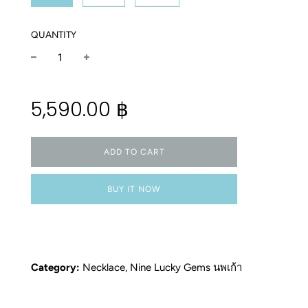
QUANTITY
−
+
Regular
5,590.00 ฿
price
ADD TO CART
BUY IT NOW
Category:
Necklace
,
Nine Lucky Gems นพเก้า