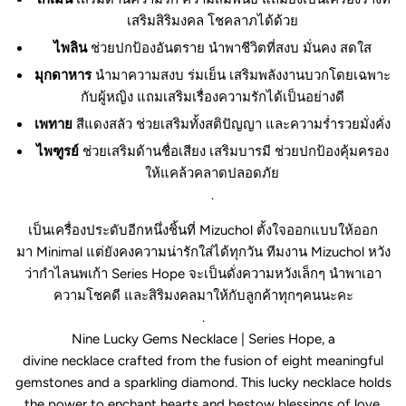
เสริมสิริมงคล โชคลาภได้ด้วย
ไพลิน
ช่วยปกป้องอันตราย นำพาชีวิตที่สงบ มั่นคง สดใส
มุกดาหาร
นำมาความสงบ ร่มเย็น เสริมพลังงานบวกโดยเฉพาะ
กับผู้หญิง แถมเสริมเรื่องความรักได้เป็นอย่างดี
เพทาย
สีแดงสลัว ช่วยเสริมทั้งสติปัญญา และความร่ำรวยมั่งคั่ง
ไพฑูรย์
ช่วยเสริมด้านชื่อเสียง เสริมบารมี ช่วยปกป้องคุ้มครอง
ให้แคล้วคลาดปลอดภัย
.
เป็นเครื่องประดับอีกหนึ่งชิ้นที่ Mizuchol ตั้งใจออกแบบให้ออก
มา Minimal แต่ยังคงความน่ารักใส่ได้ทุกวัน ทีมงาน Mizuchol หวัง
ว่ากำไลนพเก้า Series Hope จะเป็นดั่งความหวังเล็กๆ นำพาเอา
ความโชคดี และสิริมงคลมาให้กับลูกค้าทุกๆคนนะคะ
.
Nine Lucky Gems Necklace | Series Hope, a
divine necklace crafted from the fusion of eight meaningful
gemstones and a sparkling diamond. This lucky necklace holds
the power to enchant hearts and bestow blessings of love,