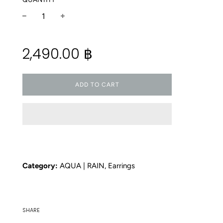
−
+
Regular
2,490.00 ฿
price
ADD TO CART
Category:
AQUA | RAIN
,
Earrings
SHARE